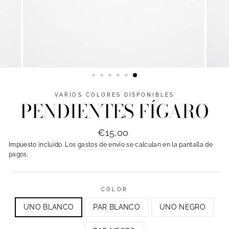
VARIOS COLORES DISPONIBLES
PENDIENTES FÍGARO
Precio
Precio
€15,00
habitual
de
Impuesto incluido. Los
gastos de envío
se calculan en la pantalla de
oferta
pagos.
COLOR
UNO BLANCO
PAR BLANCO
UNO NEGRO